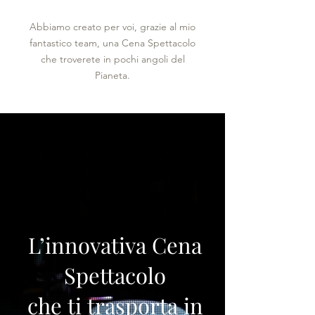
Abbiamo creato per voi, grazie al mio
fantastico team, una Cena Spettacolo
che troverete in pochi angoli del
Pianeta.
L’innovativa Cena
Spettacolo
che ti trasporta in