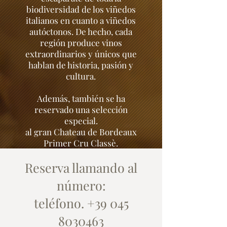
biodiversidad de los viñedos
italianos en cuanto a viñedos
autóctonos. De hecho, cada
región produce vinos
extraordinarios y únicos que
hablan de historia, pasión y
cultura.
Además, también se ha
reservado una selección
especial.
al gran Chateau de Bordeaux
Primer Cru Classè.
Reserva llamando al
número:
teléfono.
+39 045
8030463